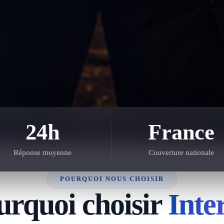
24h
France
Réponse moyenne
Couverture nationale
POURQUOI NOUS CHOISIR
urquoi choisir
Inte