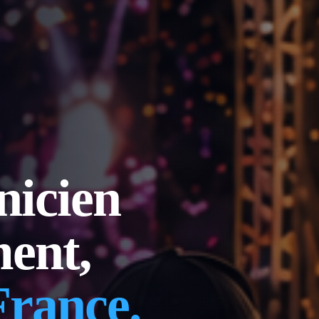
nicien
ent,
France.