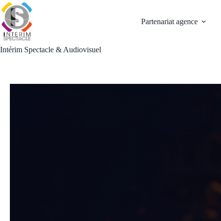
Passer
au
Partenariat agence
contenu
Intérim Spectacle & Audiovisuel