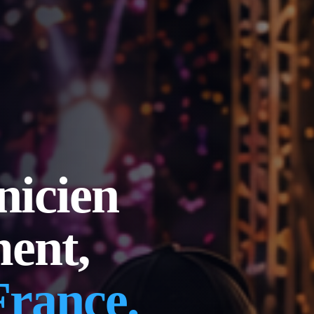
nicien
ent,
France.