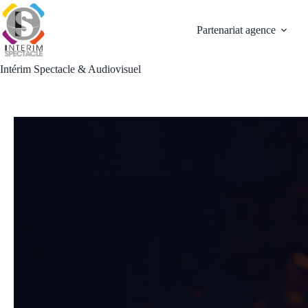
Passer
au
Partenariat agence
contenu
Intérim Spectacle & Audiovisuel