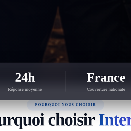
24h
France
Réponse moyenne
Couverture nationale
POURQUOI NOUS CHOISIR
urquoi choisir
Inte