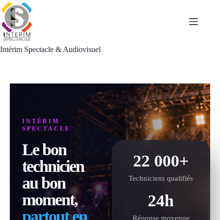
Passer
au
contenu
Intérim Spectacle & Audiovisuel
INTÉRIM
SPECTACLE
Le bon
22 000+
technicien
au bon
Techniciens qualifiés
moment,
24h
partout en
Réponse moyenne