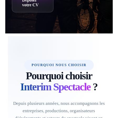
Déposer
votre CV
POURQUOI NOUS CHOISIR
Pourquoi choisir
Interim Spectacle
?
Depuis plusieurs années, nous accompagnons les
entreprises, productions, organisateurs