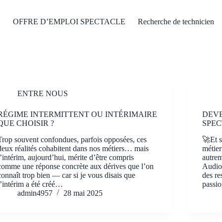
OFFRE D’EMPLOI SPECTACLE
Recherche de technicien
ENTRE NOUS
RÉGIME INTERMITTENT OU INTÉRIMAIRE
DEVE
QUE CHOISIR ?
SPEC
Trop souvent confondues, parfois opposées, ces
🚀Et s
deux réalités cohabitent dans nos métiers… mais
métier
l’intérim, aujourd’hui, mérite d’être compris
autrem
comme une réponse concrète aux dérives que l’on
Audiov
connaît trop bien — car si je vous disais que
des re
l’intérim a été créé…
passi
admin4957
28 mai 2025